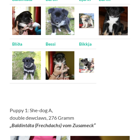
Blíða
Bessi
Bikkja
Puppy 1: She-dog A,
double dewclaws, 276 Gramm
„Baldintáta (Frechdachs) vom Zusameck“