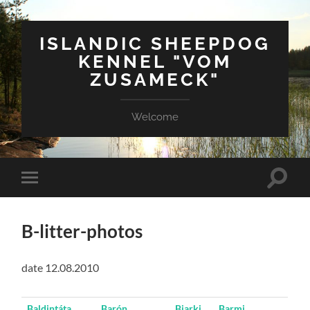
ISLANDIC SHEEPDOG
KENNEL "VOM
ZUSAMECK"
Welcome
Suchfe
Mobile-
ein-/a
Menü
ein-/ausblenden
B-litter-photos
date 12.08.2010
Baldintáta
Barón
Bjarki
Barmi