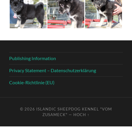
Publishing Information
Privacy Statement – Datenschutzerklärung
Cookie-Richtlinie (EU)
© 2026
ISLANDIC SHEEPDOG KENNEL "VOM
ZUSAMECK"
—
HOCH ↑