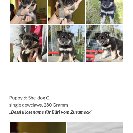
Puppy 6: She-dog C,
single dewclaws, 280 Gramm
„Bessi (Kosename für Bär) vom Zusameck“