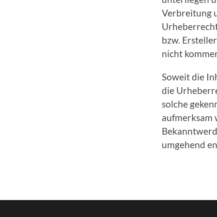
Verbreitung 
Urheberrecht
bzw. Erstelle
nicht kommer
Soweit die In
die Urheberre
solche gekenn
aufmerksam w
Bekanntwerde
umgehend en