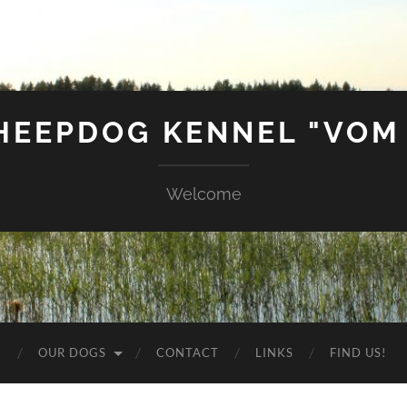
SHEEPDOG KENNEL "VOM
Welcome
G
OUR DOGS
CONTACT
LINKS
FIND US!