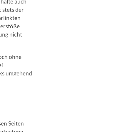
nhalte auch
 stets der
erlinkten
verstöße
ung nicht
doch ohne
ei
nks umgehend
sen Seiten
arbeitung,