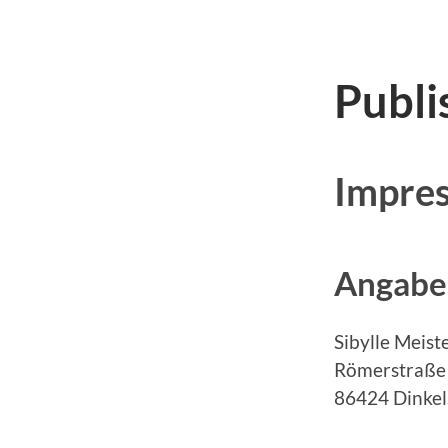
Publi
Impre
Angabe
Sibylle Meist
Römerstraße
86424 Dinke