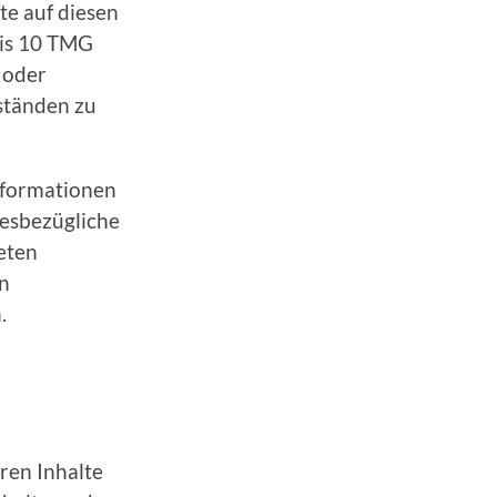
te auf diesen
bis 10 TMG
e oder
ständen zu
nformationen
iesbezügliche
eten
n
.
ren Inhalte