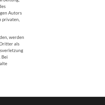
des
igen Autors
n privaten,
urden, werden
ritter als
tsverletzung
 Bei
alte