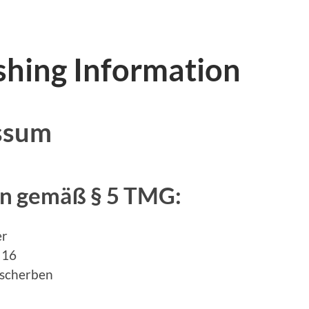
shing Information
ssum
n gemäß § 5 TMG:
er
 16
lscherben