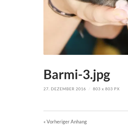
Barmi-3.jpg
27. DEZEMBER 2016
/
803
x
803 PX
« Vorheriger
Anhang