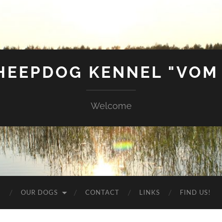
SHEEPDOG KENNEL "VOM
Welcome
G
OUR DOGS
CONTACT
LINKS
FIND US!