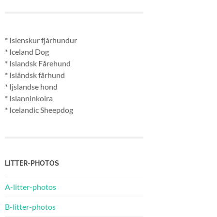
* Islenskur fjárhundur
* Iceland Dog
* Islandsk Fårehund
* Isländsk fårhund
* Ijslandse hond
* Islanninkoira
* Icelandic Sheepdog
LITTER-PHOTOS
A-litter-photos
B-litter-photos