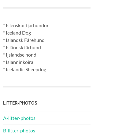
* Islenskur fjárhundur
* Iceland Dog
* Islandsk Fårehund
* Isländsk fårhund
* Ijslandse hond
* Islanninkoira
* Icelandic Sheepdog
LITTER-PHOTOS
A-litter-photos
B-litter-photos