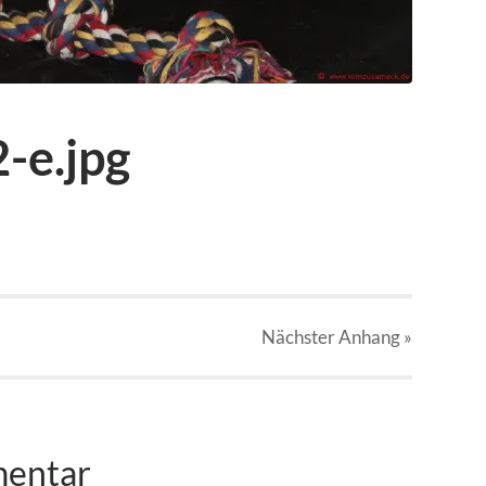
-e.jpg
Nächster
Anhang
»
mentar